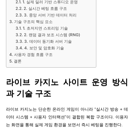
1. 실제 딜러 기반 스튜디오 운영
2. 실시간 베팅 흐름 구조
3. 중앙 서버 기반 데이터 처리
기술 구조의 핵심 요소
1. 초저지연 스트리밍 기술
2. 랜덤 결과 보조 시스템 (RNG)
3. 데이터 동기화 서버 기술
4. 보안 및 암호화 기술
사용자 경험 흐름 구조
결론
라이브 카지노 사이트 운영 방식
과 기술 구조
라이브 카지노는 단순한 온라인 게임이 아니라 “실시간 방송 + 데
이터 시스템 + 사용자 인터랙션”이 결합된 복합 구조이다. 이용자
는 화면을 통해 실제 게임 환경을 보면서 즉시 베팅을 진행한다.