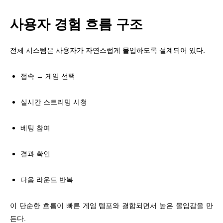
사용자 경험 흐름 구조
전체 시스템은 사용자가 자연스럽게 몰입하도록 설계되어 있다.
접속 → 게임 선택
실시간 스트리밍 시청
베팅 참여
결과 확인
다음 라운드 반복
이 단순한 흐름이 빠른 게임 템포와 결합되면서 높은 몰입감을 만
든다.