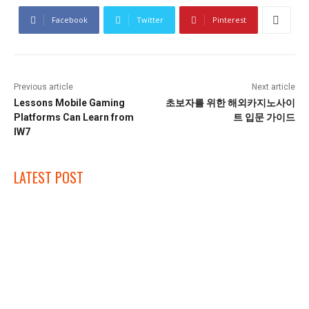
Facebook
Twitter
Pinterest
Previous article
Next article
Lessons Mobile Gaming
초보자를 위한 해외카지노사이
Platforms Can Learn from
트 입문 가이드
IW7
LATEST POST