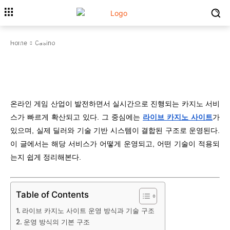
라이브 카지노 사이트의 운영 방식과
Home
Casino
기술 구조 알아보기
CASINO
온라인 게임 산업이 발전하면서 실시간으로 진행되는 카지노 서비
스가 빠르게 확산되고 있다. 그 중심에는
라이브 카지노 사이트
가
있으며, 실제 딜러와 기술 기반 시스템이 결합된 구조로 운영된다.
이 글에서는 해당 서비스가 어떻게 운영되고, 어떤 기술이 적용되
는지 쉽게 정리해본다.
Table of Contents
라이브 카지노 사이트 운영 방식과 기술 구조
운영 방식의 기본 구조