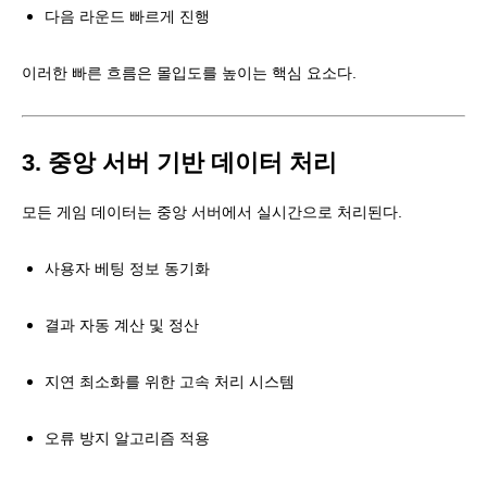
다음 라운드 빠르게 진행
이러한 빠른 흐름은 몰입도를 높이는 핵심 요소다.
3. 중앙 서버 기반 데이터 처리
모든 게임 데이터는 중앙 서버에서 실시간으로 처리된다.
사용자 베팅 정보 동기화
결과 자동 계산 및 정산
지연 최소화를 위한 고속 처리 시스템
오류 방지 알고리즘 적용