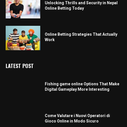
Unlocking Thrills and Security in Nepal
Online Betting Today
Online Betting Strategies That Actually
Work
LATEST POST
Fishing game online Options That Make
Digital Gameplay More Interesting
Come Valutare i Nuovi Operatori di
Gioco Online in Modo Sicuro