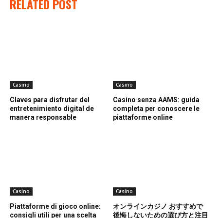
RELATED POST
Casino
Casino
Claves para disfrutar del
Casino senza AAMS: guida
entretenimiento digital de
completa per conoscere le
manera responsable
piattaforme online
Casino
Casino
Piattaforme di gioco online:
オンラインカジノ おすすめで
consigli utili per una scelta
後悔しないための選び方と注目