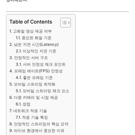
Table of Contents
고화질 영상 제공 여부
중요한 화질 기준
낮은 지연 시간(Latency)
이상적인 지연 기준
안정적인 서버 구조
서버 안정성 체크 포인트
프레임 레이트(FPS) 안정성
좋은 프레임 기준
모바일 스트리밍 최적화
모바일 스트리밍 체크 요소
다중 카메라 및 시점 제공
장점
네트워크 적응 기술
적응 기술 특징
안정적인 스트리밍의 핵심 요약
라이브 환경에서 중요한 이유