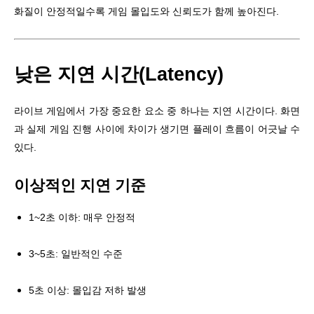
화질이 안정적일수록 게임 몰입도와 신뢰도가 함께 높아진다.
낮은 지연 시간(Latency)
라이브 게임에서 가장 중요한 요소 중 하나는 지연 시간이다. 화면
과 실제 게임 진행 사이에 차이가 생기면 플레이 흐름이 어긋날 수
있다.
이상적인 지연 기준
1~2초 이하: 매우 안정적
3~5초: 일반적인 수준
5초 이상: 몰입감 저하 발생