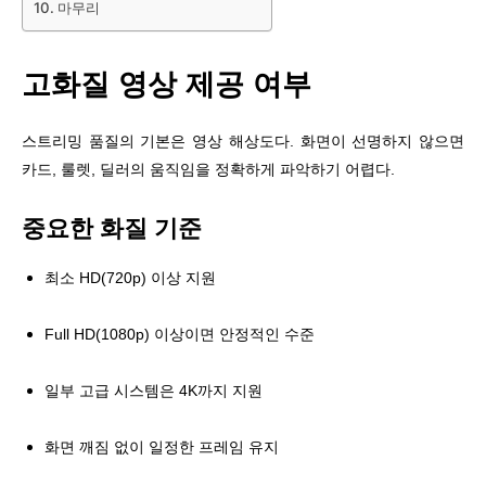
마무리
고화질 영상 제공 여부
스트리밍 품질의 기본은 영상 해상도다. 화면이 선명하지 않으면
카드, 룰렛, 딜러의 움직임을 정확하게 파악하기 어렵다.
중요한 화질 기준
최소 HD(720p) 이상 지원
Full HD(1080p) 이상이면 안정적인 수준
일부 고급 시스템은 4K까지 지원
화면 깨짐 없이 일정한 프레임 유지