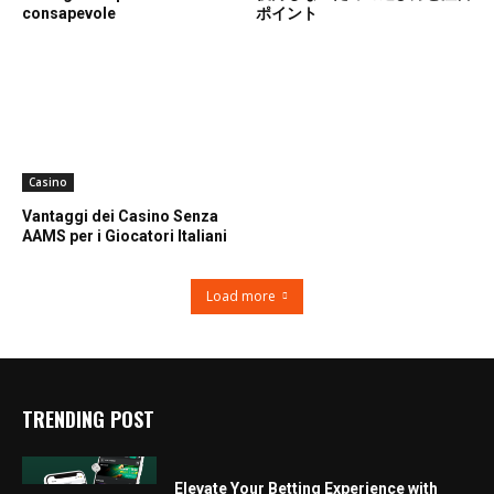
consapevole
ポイント
Casino
Vantaggi dei Casino Senza
AAMS per i Giocatori Italiani
Load more
TRENDING POST
Elevate Your Betting Experience with