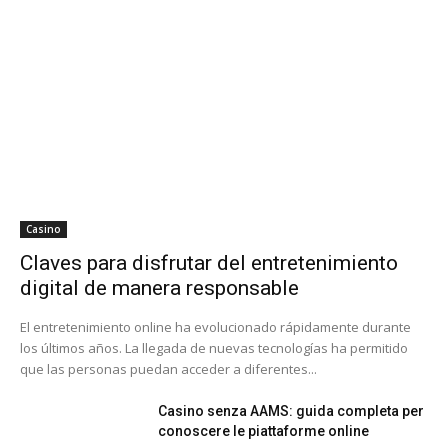
Casino
Claves para disfrutar del entretenimiento
digital de manera responsable
El entretenimiento online ha evolucionado rápidamente durante
los últimos años. La llegada de nuevas tecnologías ha permitido
que las personas puedan acceder a diferentes...
Casino senza AAMS: guida completa per
conoscere le piattaforme online