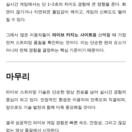
실시간 게임에서는 단 1~2초의 차이도 경험에 큰 영향을 준다. 화
면이 끊기거나 지연되면 몰입감이 깨지고, 게임의 신뢰도도 떨어
질 수 있다.
그래서 많은 이용자들이
라이브 카지노 사이트
를 선택할 때 가장
먼저 스트리밍 품질을 확인하는 것이다. 이는 단순한 편의 요소가
아니라 전체 경험을 결정하는 핵심 기준이기 때문이다.
마무리
라이브 스트리밍 기술은 단순한 영상 전송을 넘어 실시간 경험의
중심이 되고 있다. 안정적인 환경은 이용자의 만족도와 직결되며,
앞으로도 기술 발전과 함께 더욱 중요해질 것이다.
결국 성공적인 라이브 게임 경험은 빠른 속도, 안정성, 그리고 끊김
없는 영상 품질에서 시작된다.