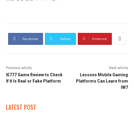
Facebook
Twitter
Pinterest
Previous article
Next article
IE777 Game Review to Check
Lessons Mobile Gaming
If It Is Real or Fake Platform
Platforms Can Learn from
IW7
LATEST POST