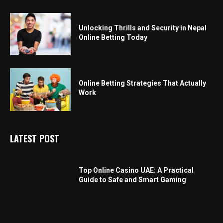
Unlocking Thrills and Security in Nepal
Online Betting Today
Online Betting Strategies That Actually
Work
LATEST POST
Top Online Casino UAE: A Practical
Guide to Safe and Smart Gaming