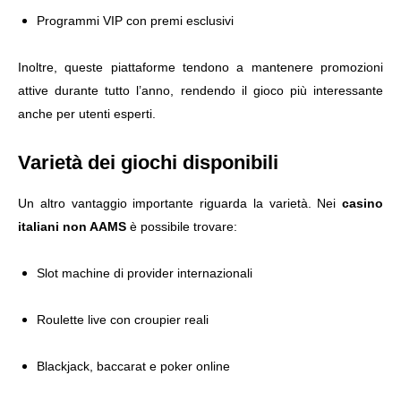
Programmi VIP con premi esclusivi
Inoltre, queste piattaforme tendono a mantenere promozioni
attive durante tutto l’anno, rendendo il gioco più interessante
anche per utenti esperti.
Varietà dei giochi disponibili
Un altro vantaggio importante riguarda la varietà. Nei
casino
italiani non AAMS
è possibile trovare:
Slot machine di provider internazionali
Roulette live con croupier reali
Blackjack, baccarat e poker online