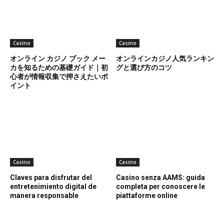
Casino
Casino
オンライン カジノ ブック メー
オンラインカジノ人気ランキン
カを知るための基礎ガイド｜初
グと選び方のコツ
心者が情報収集で押さえたいポ
イント
Casino
Casino
Claves para disfrutar del
Casino senza AAMS: guida
entretenimiento digital de
completa per conoscere le
manera responsable
piattaforme online