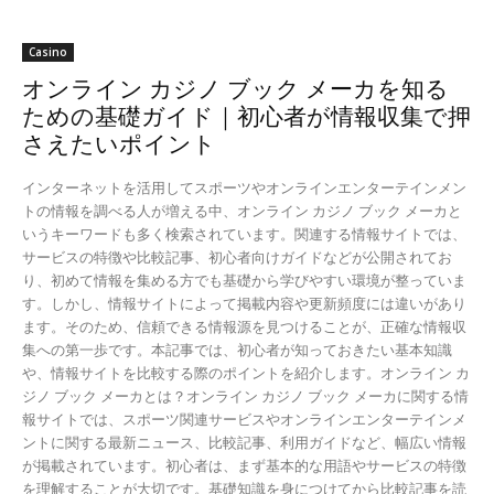
Casino
オンライン カジノ ブック メーカを知る
ための基礎ガイド｜初心者が情報収集で押
さえたいポイント
インターネットを活用してスポーツやオンラインエンターテインメン
トの情報を調べる人が増える中、オンライン カジノ ブック メーカと
いうキーワードも多く検索されています。関連する情報サイトでは、
サービスの特徴や比較記事、初心者向けガイドなどが公開されてお
り、初めて情報を集める方でも基礎から学びやすい環境が整っていま
す。しかし、情報サイトによって掲載内容や更新頻度には違いがあり
ます。そのため、信頼できる情報源を見つけることが、正確な情報収
集への第一歩です。本記事では、初心者が知っておきたい基本知識
や、情報サイトを比較する際のポイントを紹介します。オンライン カ
ジノ ブック メーカとは？オンライン カジノ ブック メーカに関する情
報サイトでは、スポーツ関連サービスやオンラインエンターテインメ
ントに関する最新ニュース、比較記事、利用ガイドなど、幅広い情報
が掲載されています。初心者は、まず基本的な用語やサービスの特徴
を理解することが大切です。基礎知識を身につけてから比較記事を読