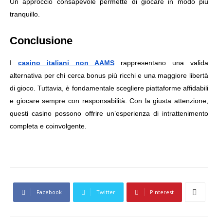
Un approccio consapevole permette di giocare in modo più
tranquillo.
Conclusione
I
casino italiani non AAMS
rappresentano una valida
alternativa per chi cerca bonus più ricchi e una maggiore libertà
di gioco. Tuttavia, è fondamentale scegliere piattaforme affidabili
e giocare sempre con responsabilità. Con la giusta attenzione,
questi casino possono offrire un’esperienza di intrattenimento
completa e coinvolgente.
Facebook
Twitter
Pinterest