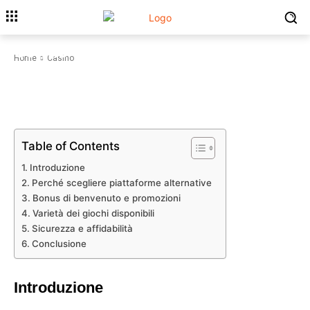
Casino Italiani Non AAMS con
Bonus di Benvenuto e
Home
Casino
Promozioni Esclusive
CASINO
Table of Contents
Introduzione
Perché scegliere piattaforme alternative
Bonus di benvenuto e promozioni
Varietà dei giochi disponibili
Sicurezza e affidabilità
Conclusione
Introduzione