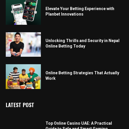
Elevate Your Betting Experience with
Planbet Innovations
Unlocking Thrills and Security in Nepal
Online Betting Today
Online Betting Strategies That Actually
Work
LATEST POST
Top Online Casino UAE: A Practical
Guide to Safe and Smart Gaming