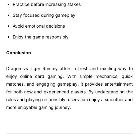
Practice before increasing stakes
Stay focused during gameplay
Avoid emotional decisions
Enjoy the game responsibly
Conclusion
Dragon vs Tiger Rummy offers a fresh and exciting way to
enjoy online card gaming. With simple mechanics, quick
matches, and engaging gameplay, it provides entertainment
for both new and experienced players. By understanding the
rules and playing responsibly, users can enjoy a smoother and
more enjoyable gaming journey.