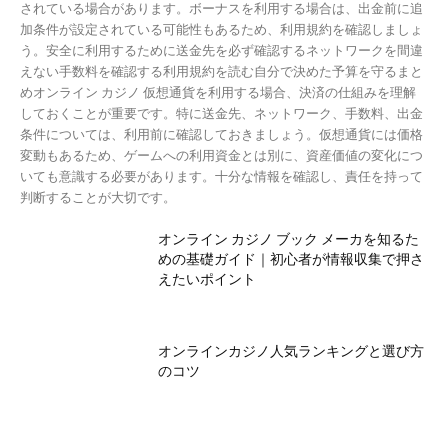
されている場合があります。ボーナスを利用する場合は、出金前に追
加条件が設定されている可能性もあるため、利用規約を確認しましょ
う。安全に利用するために送金先を必ず確認するネットワークを間違
えない手数料を確認する利用規約を読む自分で決めた予算を守るまと
めオンライン カジノ 仮想通貨を利用する場合、決済の仕組みを理解
しておくことが重要です。特に送金先、ネットワーク、手数料、出金
条件については、利用前に確認しておきましょう。仮想通貨には価格
変動もあるため、ゲームへの利用資金とは別に、資産価値の変化につ
いても意識する必要があります。十分な情報を確認し、責任を持って
判断することが大切です。
オンライン カジノ ブック メーカを知るた
めの基礎ガイド｜初心者が情報収集で押さ
えたいポイント
オンラインカジノ人気ランキングと選び方
のコツ