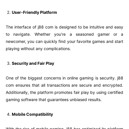
User-Friendly Platform
The interface of j88 com is designed to be intuitive and easy
to navigate. Whether you’re a seasoned gamer or a
newcomer, you can quickly find your favorite games and start
playing without any complications.
Security and Fair Play
One of the biggest concerns in online gaming is security. j88
com ensures that all transactions are secure and encrypted.
Additionally, the platform promotes fair play by using certified
gaming software that guarantees unbiased results.
Mobile Compatibility
With the rise of mobile gaming, j88 has optimized its platform