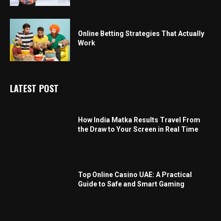
Online Betting Strategies That Actually
Work
LATEST POST
How India Matka Results Travel From
the Draw to Your Screen in Real Time
Top Online Casino UAE: A Practical
Guide to Safe and Smart Gaming