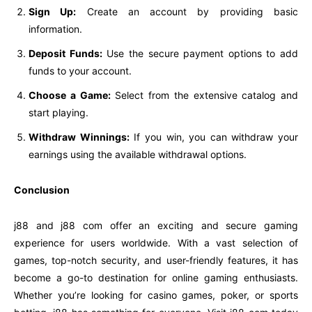
Sign Up:
Create an account by providing basic
information.
Deposit Funds:
Use the secure payment options to add
funds to your account.
Choose a Game:
Select from the extensive catalog and
start playing.
Withdraw Winnings:
If you win, you can withdraw your
earnings using the available withdrawal options.
Conclusion
j88 and j88 com offer an exciting and secure gaming
experience for users worldwide. With a vast selection of
games, top-notch security, and user-friendly features, it has
become a go-to destination for online gaming enthusiasts.
Whether you’re looking for casino games, poker, or sports