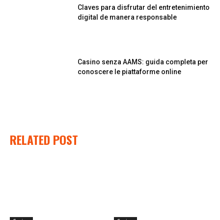
Claves para disfrutar del entretenimiento
digital de manera responsable
Casino senza AAMS: guida completa per
conoscere le piattaforme online
RELATED POST