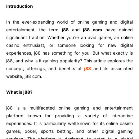
Introduction
In the ever-expanding world of online gaming and digital
entertainment, the term
j88
and
j88 com
have gained
significant traction. Whether you’re an avid gamer, an online
casino enthusiast, or someone looking for new digital
experiences, j88 has something for you. But what exactly is
j88, and why is it gaining popularity? This article explores the
concept, offerings, and benefits of
j88
and its associated
website, j88 com.
What is j88?
j88 is a multifaceted online gaming and entertainment
platform known for providing a variety of interactive
experiences. It is particularly well known for its online casino
games, poker, sports betting, and other digital gaming
services. The platform is designed to cater to a global