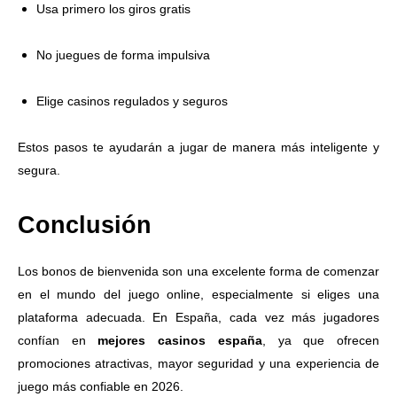
Usa primero los giros gratis
No juegues de forma impulsiva
Elige casinos regulados y seguros
Estos pasos te ayudarán a jugar de manera más inteligente y
segura.
Conclusión
Los bonos de bienvenida son una excelente forma de comenzar
en el mundo del juego online, especialmente si eliges una
plataforma adecuada. En España, cada vez más jugadores
confían en
mejores casinos españa
, ya que ofrecen
promociones atractivas, mayor seguridad y una experiencia de
juego más confiable en 2026.