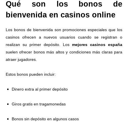
Qué son los bonos de
bienvenida en casinos online
Los bonos de bienvenida son promociones especiales que los
casinos ofrecen a nuevos usuarios cuando se registran o
realizan su primer depósito. Los
mejores casinos españa
suelen ofrecer bonos más altos y condiciones más claras para
atraer jugadores.
Estos bonos pueden incluir:
Dinero extra al primer depósito
Giros gratis en tragamonedas
Bonos sin depósito en algunos casos