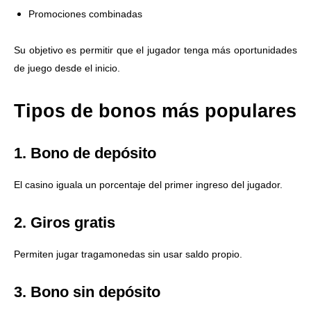
Promociones combinadas
Su objetivo es permitir que el jugador tenga más oportunidades
de juego desde el inicio.
Tipos de bonos más populares
1. Bono de depósito
El casino iguala un porcentaje del primer ingreso del jugador.
2. Giros gratis
Permiten jugar tragamonedas sin usar saldo propio.
3. Bono sin depósito