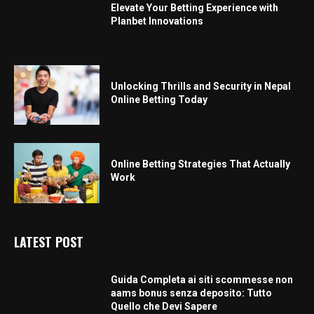
Elevate Your Betting Experience with
Planbet Innovations
Unlocking Thrills and Security in Nepal
Online Betting Today
Online Betting Strategies That Actually
Work
LATEST POST
Guida Completa ai siti scommesse non
aams bonus senza deposito: Tutto
Quello che Devi Sapere