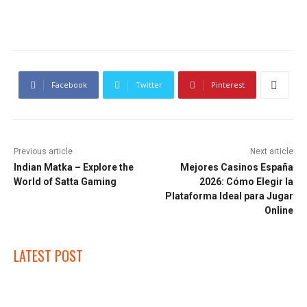
Facebook
Twitter
Pinterest
Previous article
Next article
Indian Matka – Explore the
Mejores Casinos España
World of Satta Gaming
2026: Cómo Elegir la
Plataforma Ideal para Jugar
Online
LATEST POST