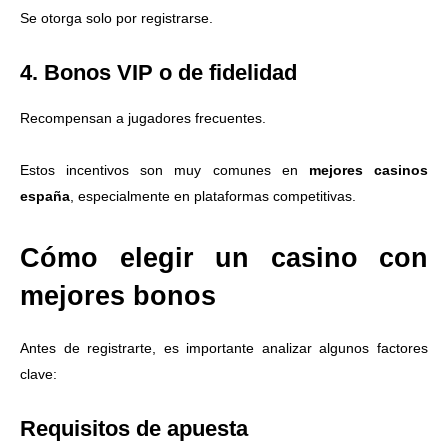
Se otorga solo por registrarse.
4. Bonos VIP o de fidelidad
Recompensan a jugadores frecuentes.
Estos incentivos son muy comunes en
mejores casinos
españa
, especialmente en plataformas competitivas.
Cómo elegir un casino con
mejores bonos
Antes de registrarte, es importante analizar algunos factores
clave:
Requisitos de apuesta