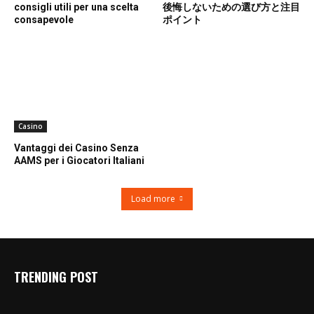
consigli utili per una scelta
後悔しないための選び方と注目
consapevole
ポイント
Casino
Vantaggi dei Casino Senza
AAMS per i Giocatori Italiani
Load more
TRENDING POST