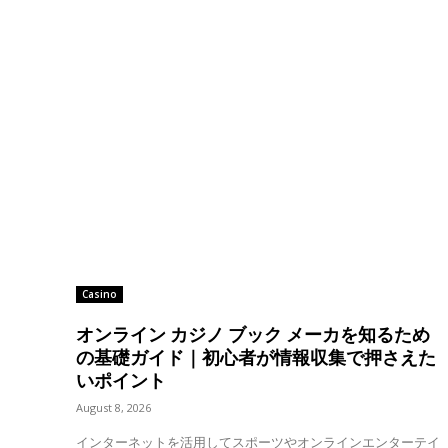
Casino
オンライン カジノ ブック メーカを知るため
の基礎ガイド｜初心者が情報収集で押さえた
いポイント
August 8, 2026
インターネットを活用してスポーツやオンラインエンターテイ