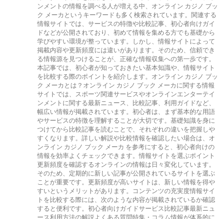
ンメントの情報を調べる人が増える中、オンライン カジノ ブッ
ク メーカというキーワードも多く検索されています。関連する
情報サイトでは、サービスの特徴や比較記事、初心者向けガイ
ドなどが公開されており、初めて情報を集める方でも基礎から
学びやすい環境が整っています。しかし、情報サイトによって
掲載内容や更新頻度には違いがあります。そのため、信頼でき
る情報源を見つけることが、正確な情報収集への第一歩です。
本記事では、初心者が知っておきたい基本知識や、情報サイト
を比較する際のポイントを紹介します。オンライン カジノ ブッ
ク メーカとは？オンライン カジノ ブック メーカに関する情報
サイトでは、スポーツ関連サービスやオンラインエンターテイ
ンメントに関する最新ニュース、比較記事、利用ガイドなど、
幅広い情報が掲載されています。初心者は、まず基本的な用語
やサービスの特徴を理解することが大切です。基礎知識を身に
つけてから比較記事を読むことで、それぞれの違いを把握しや
すくなります。詳しい解説や比較情報を確認したい場合は、オ
ンライン カジノ ブック メーカ を参考にすると、初心者向けの
情報を効率よくチェックできます。情報サイトを選ぶポイント
更新頻度を確認するオンラインの情報は日々変化しています。
そのため、定期的に新しい記事が公開されているサイトを選ぶ
ことが重要です。更新頻度が高いサイトは、新しい情報を得や
すいというメリットがあります。コンテンツの充実度情報サイ
トを比較する際には、次のような内容が掲載されているか確認
すると便利です。初心者向けガイドサービス比較記事最新ニュ
ース利用方法の解説よくある質問特集・コラム情報が体系的に