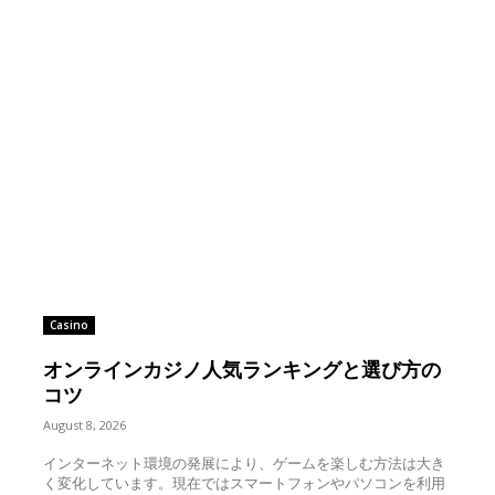
Casino
オンラインカジノ人気ランキングと選び方の
コツ
August 8, 2026
インターネット環境の発展により、ゲームを楽しむ方法は大き
く変化しています。現在ではスマートフォンやパソコンを利用