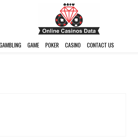
GAMBLING
GAME
POKER
CASINO
CONTACT US