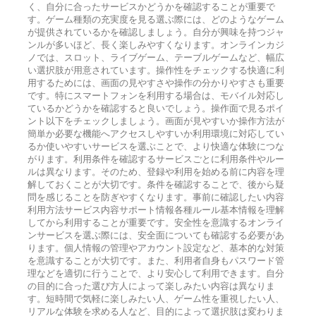
く、自分に合ったサービスかどうかを確認することが重要で
す。ゲーム種類の充実度を見る選ぶ際には、どのようなゲーム
が提供されているかを確認しましょう。自分が興味を持つジャ
ンルが多いほど、長く楽しみやすくなります。オンラインカジ
ノでは、スロット、ライブゲーム、テーブルゲームなど、幅広
い選択肢が用意されています。操作性をチェックする快適に利
用するためには、画面の見やすさや操作の分かりやすさも重要
です。特にスマートフォンを利用する場合は、モバイル対応し
ているかどうかを確認すると良いでしょう。操作面で見るポイ
ント以下をチェックしましょう。画面が見やすいか操作方法が
簡単か必要な機能へアクセスしやすいか利用環境に対応してい
るか使いやすいサービスを選ぶことで、より快適な体験につな
がります。利用条件を確認するサービスごとに利用条件やルー
ルは異なります。そのため、登録や利用を始める前に内容を理
解しておくことが大切です。条件を確認することで、後から疑
問を感じることを防ぎやすくなります。事前に確認したい内容
利用方法サービス内容サポート情報各種ルール基本情報を理解
してから利用することが重要です。安全性を意識するオンライ
ンサービスを選ぶ際には、安全面についても確認する必要があ
ります。個人情報の管理やアカウント設定など、基本的な対策
を意識することが大切です。また、利用者自身もパスワード管
理などを適切に行うことで、より安心して利用できます。自分
の目的に合った選び方人によって楽しみたい内容は異なりま
す。短時間で気軽に楽しみたい人、ゲーム性を重視したい人、
リアルな体験を求める人など、目的によって選択肢は変わりま