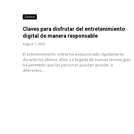
Casino
Claves para disfrutar del entretenimiento
digital de manera responsable
August 7, 2026
El entretenimiento online ha evolucionado rápidamente
durante los últimos años. La llegada de nuevas tecnologías
ha permitido que las personas puedan acceder a
diferentes...